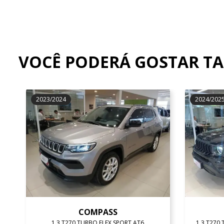
VOCÊ PODERÁ GOSTAR T
2023/2024
2024/202
COMPASS
1.3 T270 TURBO FLEX SPORT AT6
1.3 T270