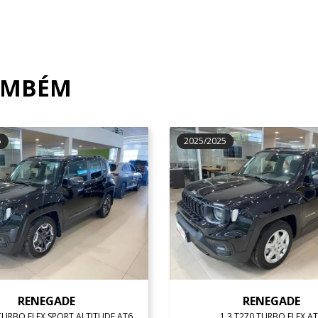
AMBÉM
5
2025/2025
RENEGADE
RENEGADE
 TURBO FLEX SPORT ALTITUDE AT6
1.3 T270 TURBO FLEX A