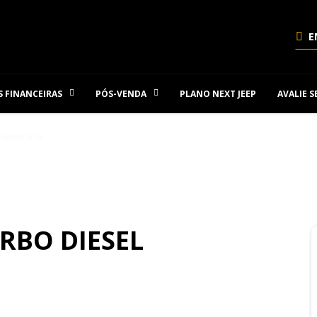
E
 FINANCEIRAS
PÓS-VENDA
PLANO NEXT JEEP
AVALIE 
ILHAWK AT9
RBO DIESEL