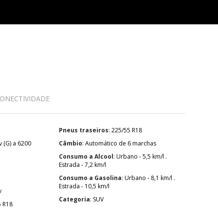
ONECTIVIDADE
Pneus traseiros
: 225/55 R18
Câmbio
: Automático de 6 marchas
Consumo a Alcool
: Urbano - 5,5 km/l .
Estrada - 7,2 km/l
Consumo a Gasolina
: Urbano - 8,1 km/l .
Estrada - 10,5 km/l
v
Categoria
: SUV
55 R18