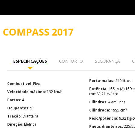
O
COMPASS 2017
ESPECIFICAÇÕES
CONFORTO
SEGURANÇA
C
Porta-malas
: 410 litros
Combustível
: Flex
Potência
: 166 cv (A) 159 cv (G) a 6200
Velocidade máxima
: 192 km/h
rpm83,21 cv/litro
Portas
: 4
Cilindros
: 4 em linha
Ocupantes
: 5
Cilindrada
: 1995 cm³
Tração
: Dianteira
Peso/potência
: 9,32 kg/c
Direção
: Elétrica
Pneus dianteiros
: 225/