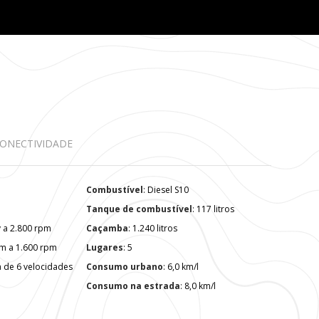
ONECTIVIDADE
Combustível
: Diesel S10
Tanque de combustível
: 117 litros
cv a 2.800 rpm
Caçamba
: 1.240 litros
f.m a 1.600 rpm
Lugares
: 5
a de 6 velocidades
Consumo urbano
: 6,0 km/l
Consumo na estrada
: 8,0 km/l