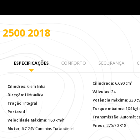
O
2500 2018
ESPECIFICAÇÕES
CONFORTO
SEGURANÇA
C
Cilindrada
: 6.690 cm³
Cilindros
: 6 em linha
Válvulas
: 24
Direção
: Hidráulica
Potência máxima
: 330 
Tração
: Integral
Torque máximo
: 104 kg
Portas
: 4
Transmissão
: Automátic
Velocidade Máxima
: 160 km/h
Pneus
: 275/70 R18
Motor
: 6.7 24V Cummins Turbodiesel