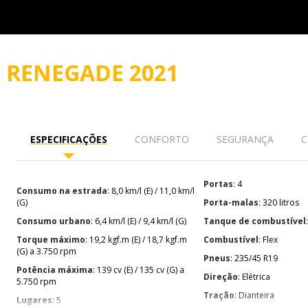
O
RENEGADE 2021
ESPECIFICAÇÕES
CONFORTO
SEGURANÇA
C
Portas
: 4
Consumo na estrada
: 8,0 km/l (E) / 11,0 km/l
(G)
Porta-malas
: 320 litros
Consumo urbano
: 6,4 km/l (E) / 9,4 km/l (G)
Tanque de combustível
Torque máximo
: 19,2 kgf.m (E) / 18,7 kgf.m
Combustível
: Flex
(G) a 3.750 rpm
Pneus
: 235/45 R19
Potência máxima
: 139 cv (E) / 135 cv (G) a
Direção
: Elétrica
5.750 rpm
Tração
: Dianteira
Lugares
: 5