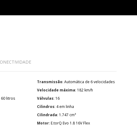
ONECTIVIDADE
Transmissão
: Automática de 6 velocidades
Velocidade máxima
: 182 km/h
: 60 litros
Válvulas
: 16
Cilindros
: 4 em linha
Cilindrada
: 1.747 cm³
Motor
: E.torQ Evo 1.8 16V Flex