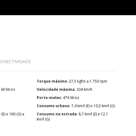
ONECTIVIDADE
Torque máximo
: 27,5 kgfm a 1.750 rpm
: 60 litros
Velocidade máxima
: 204 km/h
Porta-malas
: 476 litros
Consumo urbano
: 7,4 km/l (E) e 10,5 km/l (G)
Consumo na estrada
: 8,7 km/l (E) e 12,1
km/l (G)