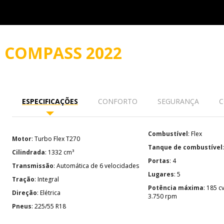
O
COMPASS 2022
ESPECIFICAÇÕES
CONFORTO
SEGURANÇA
C
Combustível
: Flex
Motor
: Turbo Flex T270
Tanque de combustível
Cilindrada
: 1332 cm³
Portas
: 4
Transmissão
: Automática de 6 velocidades
Lugares
: 5
Tração
: Integral
Potência máxima
: 185 cv (E) e 180 (G) a
Direção
: Elétrica
3.750 rpm
Pneus
: 225/55 R18